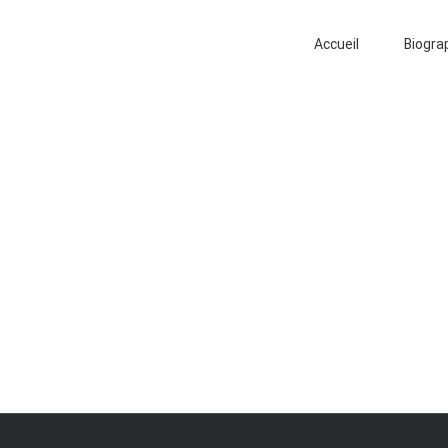
Search
for:
Accueil
Biogra
b