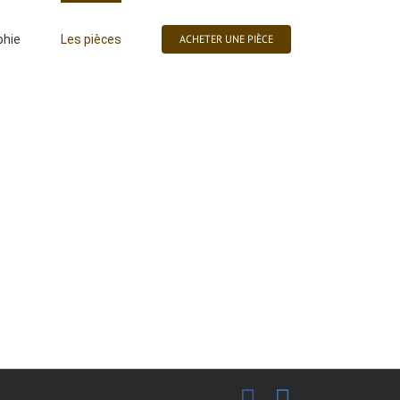
phie
Les pièces
ACHETER UNE PIÈCE
Éléphant
ois flotté
facebook
instagra