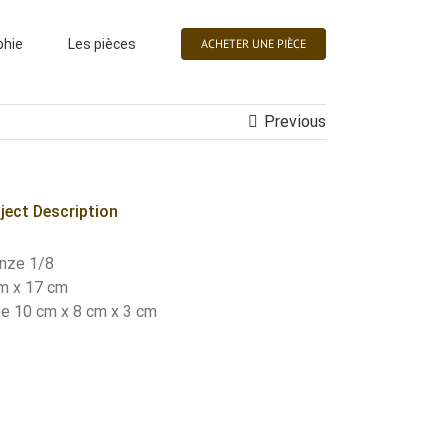
phie
Les pièces
ACHETER UNE PIÈCE
Previous
ject Description
nze 1/8
m x 17 cm
e 10 cm x 8 cm x 3 cm